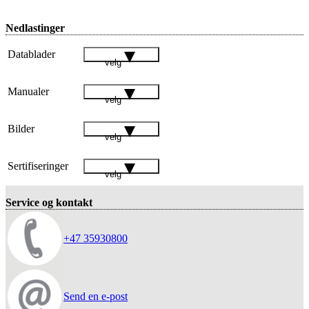
Nedlastinger
Datablader
velg
Manualer
velg
Bilder
velg
Sertifiseringer
velg
Service og kontakt
+47 35930800
Send en e-post