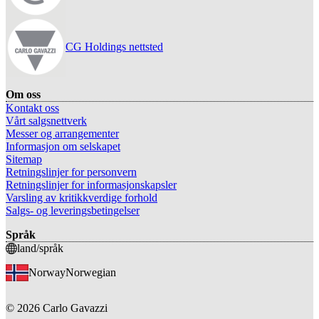
CG Holdings nettsted
Om oss
Kontakt oss
Vårt salgsnettverk
Messer og arrangementer
Informasjon om selskapet
Sitemap
Retningslinjer for personvern
Retningslinjer for informasjonskapsler
Varsling av kritikkverdige forhold
Salgs- og leveringsbetingelser
Språk
land/språk
Norway
Norwegian
©
2026
Carlo Gavazzi