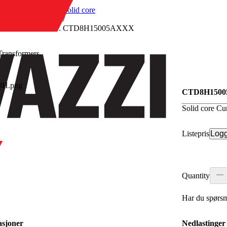
/
Solid core
/
CTD8H15005AXXX
Transformers
re
CTD8H150
Solid core Cu
Listepris
Logg
Quantity
Har du spørsm
asjoner
Nedlastinger