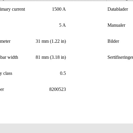
imary current
1500 A
Datablader
5 A
Manualer
ameter
31 mm (1.22 in)
Bilder
bar width
81 mm (3.18 in)
Sertifiseringe
y class
0.5
er
8200523