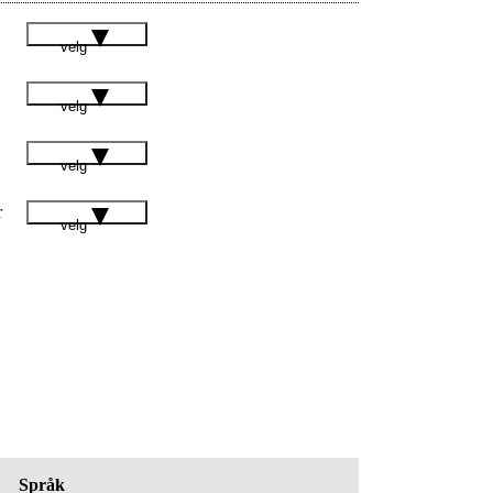
velg
velg
velg
r
velg
Språk