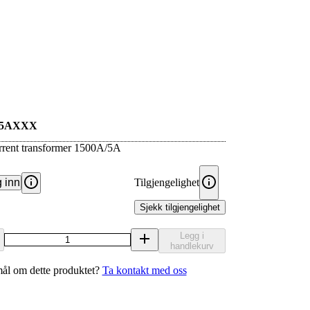
05AXXX
rrent transformer 1500A/5A
 inn
Tilgjengelighet
Sjekk tilgjengelighet
Legg i
handlekurv
ål om dette produktet?
Ta kontakt med oss