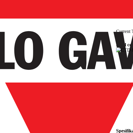
Current 
Solid co
Spesifik