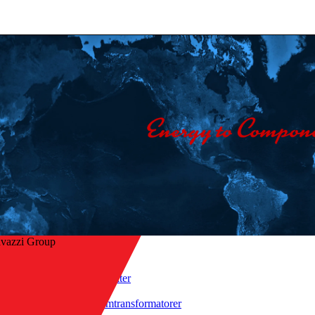
avazzi Group
Hjem
/
Produkter
/
ke til oversikt
Strømtransformatorer