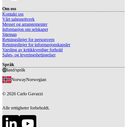
Om oss
Kontakt oss
Vårt salgsnettverk
Messer og arrangementer
Informasjon om selskapet
Sitemap
Retningslinjer for personvern
Retningslinjer for informasjonskapsler
Varsling av kritikkverdige forhold
Salgs- og leveringsbetingelser
Språk
land/språk
Norway
Norwegian
©
2026
Carlo Gavazzi
Alle rettigheter forbeholdt.