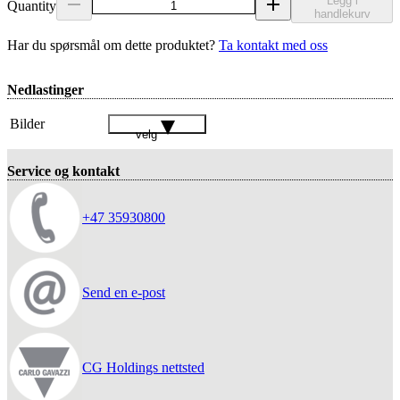
Legg i
Quantity
handlekurv
Har du spørsmål om dette produktet?
Ta kontakt med oss
Nedlastinger
Bilder
velg
Service og kontakt
+47 35930800
Send en e-post
CG Holdings nettsted