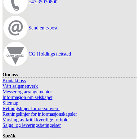
+47 35930800
Send en e-post
CG Holdings nettsted
Om oss
Kontakt oss
Vårt salgsnettverk
Messer og arrangementer
Informasjon om selskapet
Sitemap
Retningslinjer for personvern
Retningslinjer for informasjonskapsler
Varsling av kritikkverdige forhold
Salgs- og leveringsbetingelser
Språk