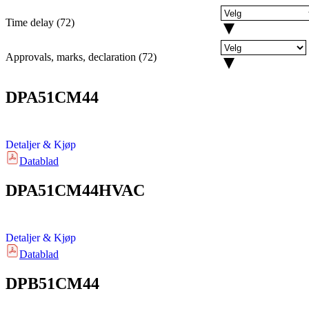
Time delay
(
72
)
Approvals, marks, declaration
(
72
)
DPA51CM44
Detaljer & Kjøp
Datablad
DPA51CM44HVAC
Detaljer & Kjøp
Datablad
DPB51CM44