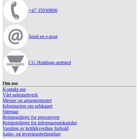
+47 35930800
Send en e-post
CG Holdings nettsted
Om oss
Kontakt oss
Vårt salgsnettverk
Messer og arrangementer
Informasjon om selskapet
Sitemap
Retningslinjer for personvern
Retningslinjer for informasjonskapsler
Varsling av kritikkverdige forhold
Salgs- og leveringsbetingelser