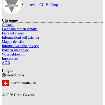
Sito web di CG Holding
Chi siamo
Contatti
La nostra rete di vendita
Fiere ed eventi
Informazioni sull'azienda
Mappa del sito
Informativa sulla privacy
Politica sui cookie
Whistleblowing
Impressum
AGB
Lingua
paese/lingua
Switzerland
Italian
©
2026
Carlo Gavazzi