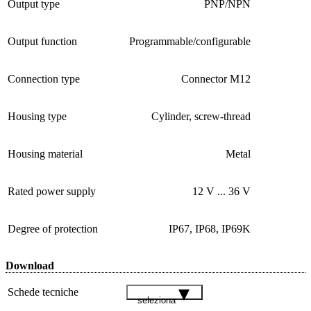
Output type
PNP/NPN
Output function
Programmable/configurable
Connection type
Connector M12
Housing type
Cylinder, screw-thread
Housing material
Metal
Rated power supply
12 V ... 36 V
Degree of protection
IP67, IP68, IP69K
Download
Schede tecniche
seleziona