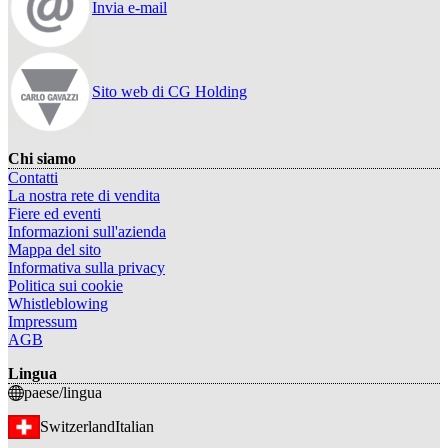
Invia e-mail
Sito web di CG Holding
Chi siamo
Contatti
La nostra rete di vendita
Fiere ed eventi
Informazioni sull'azienda
Mappa del sito
Informativa sulla privacy
Politica sui cookie
Whistleblowing
Impressum
AGB
Lingua
paese/lingua
Switzerland
Italian