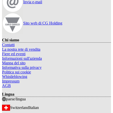
Invia e-mail
Sito web di CG Holding
Chi siamo
Contatti
La nostra rete di vendita
Fiere ed eventi
Informazioni sull'azienda
Mappa del sito
Informativa sulla privacy
Politica sui cookie
Whistleblowing
Impressum
AGB
Lingua
paese/lingua
Switzerland
Italian