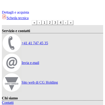
Dettagli e acquista
Scheda tecnica
«
‹
1
2
3
4
›
»
Servizio e contatti
+41 41 747 45 35
Invia e-mail
Sito web di CG Holding
Chi siamo
Contatti