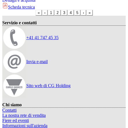
Dettagli e acquista
Scheda tecnica
«
‹
1
2
3
4
5
›
»
Servizio e contatti
+41 41 747 45 35
Invia e-mail
Sito web di CG Holding
Chi siamo
Contatti
La nostra rete di vendita
Fiere ed eventi
Informazioni sull'azienda