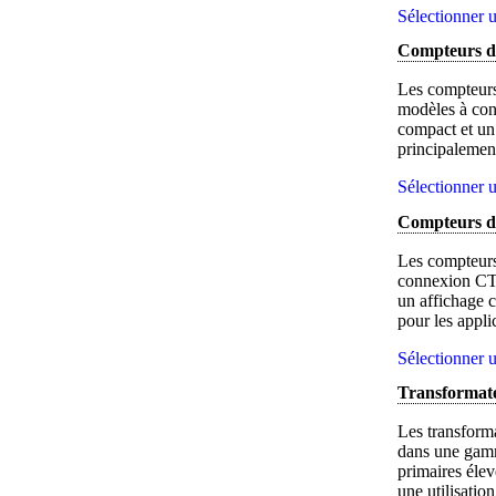
Sélectionner u
Compteurs d
Les compteurs
modèles à con
compact et un 
principalement
Sélectionner u
Compteurs d'
Les compteurs
connexion CT 
un affichage c
pour les appl
Sélectionner u
Transformate
Les transforma
dans une gamm
primaires élev
une utilisatio