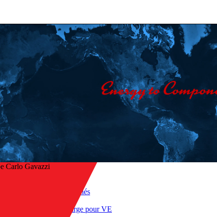
e Carlo Gavazzi
Accueil
/
Applications marchés
ur
/
Bornes de recharge pour VE