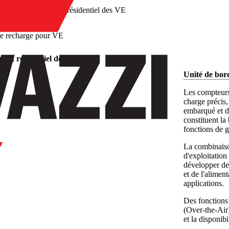
/
Chargement résidentiel des VE
e recharge pour VE
ent résidentiel des VE
Unité de bor
Les compteurs
charge précis
embarqué et d
constituent la
fonctions de g
La combinaiso
d'exploitatio
développer des
et de l'alimen
applications.
Des fonctions 
(Over-the-Air) 
et la disponibi