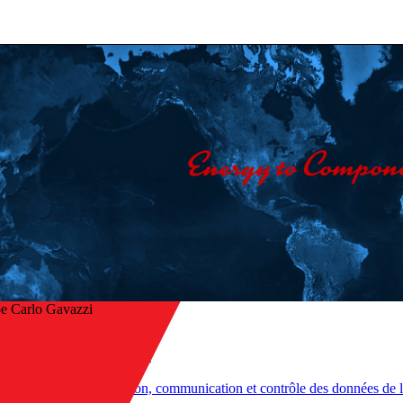
e Carlo Gavazzi
Accueil
/
Produits
r à l’aperçu
/
Gestion, communication et contrôle des données de l