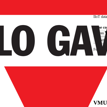
IIoT dat
Pulse co
Filtres
Caractér
Features
VMU