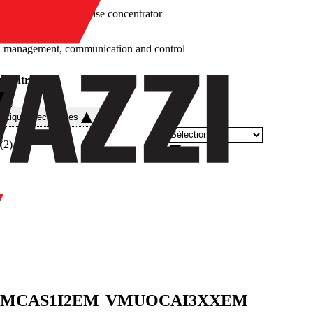
/
Pulse concentrator
a management, communication and control
ncentrator
istiques techniques
(
2
)
MCAS1I2EM
VMUOCAI3XXEM