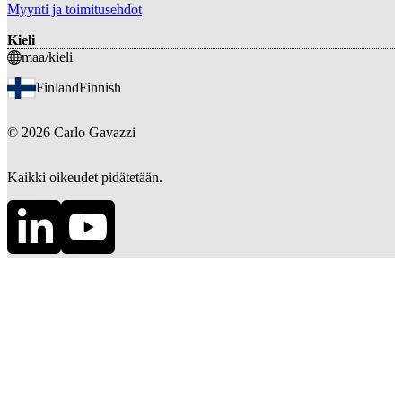
Myynti ja toimitusehdot
Kieli
maa/kieli
Finland
Finnish
©
2026
Carlo Gavazzi
Kaikki oikeudet pidätetään.