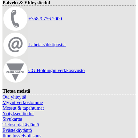
Palvelu & Yhteystiedot
+358 9 756 2000
Lähetä sähköpostia
CG Holdingin verkkosivusto
Tietoa meistä
Ota yhteyttä
Myyntiverkostomme
Messut & tapahtumat
Yrityksen tiedot
Sivukartta
Tietosuojakäytäntö
Evästekäytäntö
Ilmoitusvelvollisuus