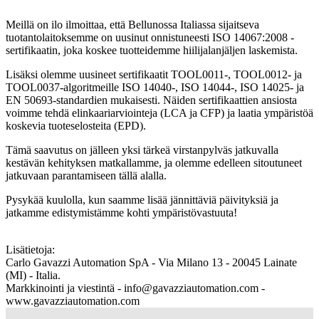
Meillä on ilo ilmoittaa, että Bellunossa Italiassa sijaitseva
tuotantolaitoksemme on uusinut onnistuneesti
ISO 14067:2008
-
sertifikaatin, joka koskee tuotteidemme hiilijalanjäljen laskemista.
Lisäksi olemme uusineet sertifikaatit
TOOL0011-, TOOL0012-
ja
TOOL0037-algoritmeille
ISO 14040-, ISO 14044-, ISO 14025-
ja
EN 50693
-standardien mukaisesti. Näiden sertifikaattien ansiosta
voimme tehdä elinkaariarviointeja (LCA ja CFP) ja laatia ympäristöä
koskevia tuoteselosteita (EPD).
Tämä saavutus on jälleen yksi tärkeä virstanpylväs jatkuvalla
kestävän kehityksen matkallamme, ja olemme edelleen sitoutuneet
jatkuvaan parantamiseen tällä alalla.
Pysykää kuulolla, kun saamme lisää jännittäviä päivityksiä ja
jatkamme edistymistämme kohti ympäristövastuuta!
Lisätietoja
:
Carlo Gavazzi Automation SpA - Via Milano 13 - 20045 Lainate
(MI) - Italia.
Markkinointi ja viestintä - info@gavazziautomation.com -
www.gavazziautomation.com