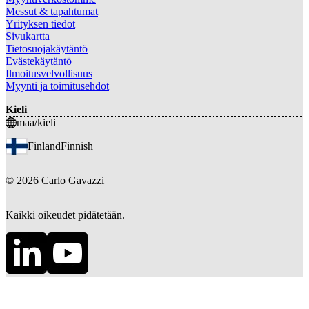
Messut & tapahtumat
Yrityksen tiedot
Sivukartta
Tietosuojakäytäntö
Evästekäytäntö
Ilmoitusvelvollisuus
Myynti ja toimitusehdot
Kieli
maa/kieli
Finland
Finnish
©
2026
Carlo Gavazzi
Kaikki oikeudet pidätetään.