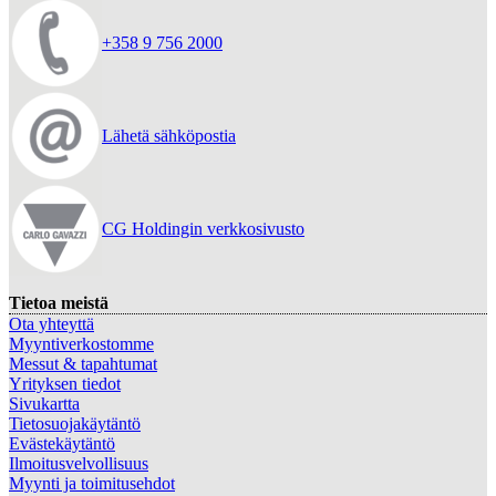
+358 9 756 2000
Lähetä sähköpostia
CG Holdingin verkkosivusto
Tietoa meistä
Ota yhteyttä
Myyntiverkostomme
Messut & tapahtumat
Yrityksen tiedot
Sivukartta
Tietosuojakäytäntö
Evästekäytäntö
Ilmoitusvelvollisuus
Myynti ja toimitusehdot