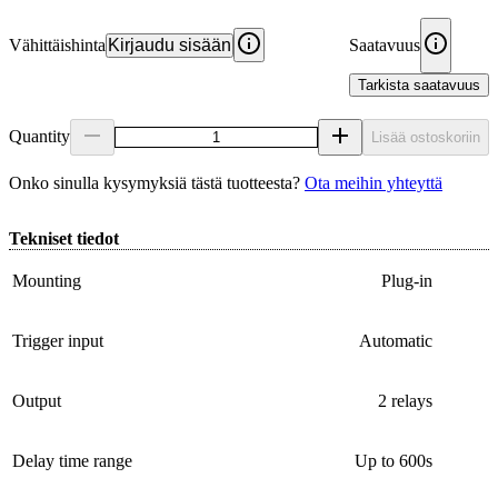
Vähittäishinta
Kirjaudu sisään
Saatavuus
Tarkista saatavuus
Quantity
Lisää ostoskoriin
Onko sinulla kysymyksiä tästä tuotteesta?
Ota meihin yhteyttä
Tekniset tiedot
Mounting
Plug-in
Trigger input
Automatic
Output
2 relays
Delay time range
Up to 600s