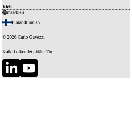
Kieli
maa/kieli
Finland
Finnish
©
2026
Carlo Gavazzi
Kaikki oikeudet pidätetään.