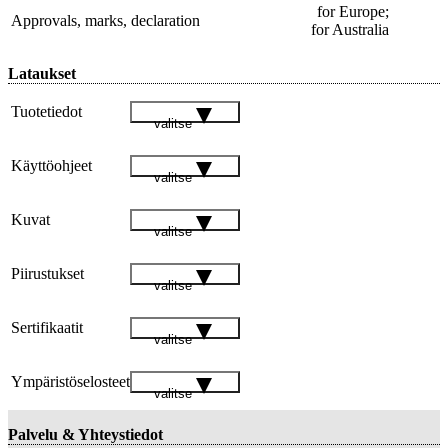
for Europe;
Approvals, marks, declaration
for Australia
Lataukset
Tuotetiedot
valitse
Käyttöohjeet
valitse
Kuvat
valitse
Piirustukset
valitse
Sertifikaatit
valitse
Ympäristöselosteet
valitse
Palvelu & Yhteystiedot