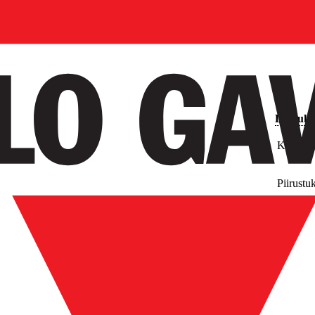
Latauks
Kuvat
Piirustu