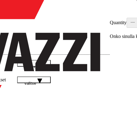
Quantity
Onko sinulla k
et
valitse
kset
valitse