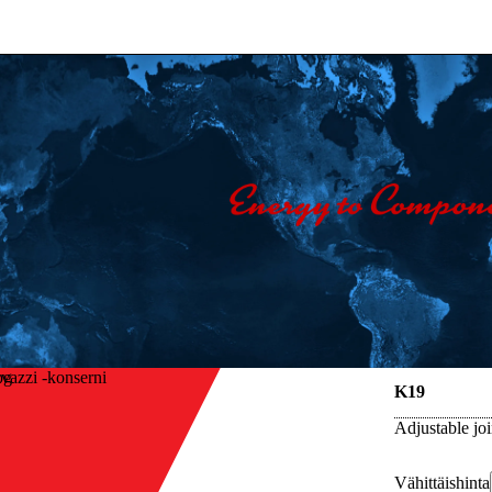
vazzi -konserni
K19
Adjustable joi
Vähittäishinta