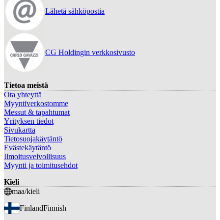
Lähetä sähköpostia
CG Holdingin verkkosivusto
Tietoa meistä
Ota yhteyttä
Myyntiverkostomme
Messut & tapahtumat
Yrityksen tiedot
Sivukartta
Tietosuojakäytäntö
Evästekäytäntö
Ilmoitusvelvollisuus
Myynti ja toimitusehdot
Kieli
maa/kieli
Finland
Finnish