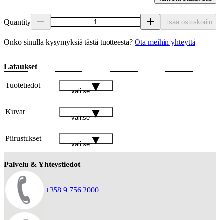
Quantity
Lisää ostoskoriin
Onko sinulla kysymyksiä tästä tuotteesta?
Ota meihin yhteyttä
Lataukset
Tuotetiedot
valitse
Kuvat
valitse
Piirustukset
valitse
Palvelu & Yhteystiedot
+358 9 756 2000