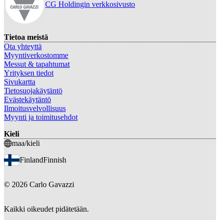
CG Holdingin verkkosivusto
Tietoa meistä
Ota yhteyttä
Myyntiverkostomme
Messut & tapahtumat
Yrityksen tiedot
Sivukartta
Tietosuojakäytäntö
Evästekäytäntö
Ilmoitusvelvollisuus
Myynti ja toimitusehdot
Kieli
maa/kieli
Finland
Finnish
©
2026
Carlo Gavazzi
Kaikki oikeudet pidätetään.