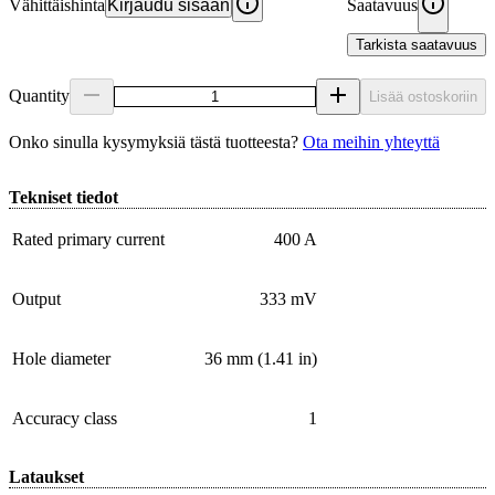
Vähittäishinta
Kirjaudu sisään
Saatavuus
Tarkista saatavuus
Quantity
Lisää ostoskoriin
Onko sinulla kysymyksiä tästä tuotteesta?
Ota meihin yhteyttä
Tekniset tiedot
Rated primary current
400 A
Output
333 mV
Hole diameter
36 mm (1.41 in)
Accuracy class
1
Lataukset