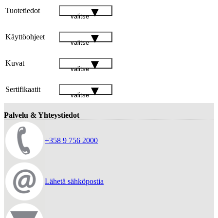
Tuotetiedot
valitse
Käyttöohjeet
valitse
Kuvat
valitse
Sertifikaatit
valitse
Palvelu & Yhteystiedot
+358 9 756 2000
Lähetä sähköpostia