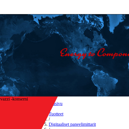
vazzi -konserni
Etusivu
/
Tuotteet
/
sin yleiskatsaukseen
Digitaaliset paneelimittarit