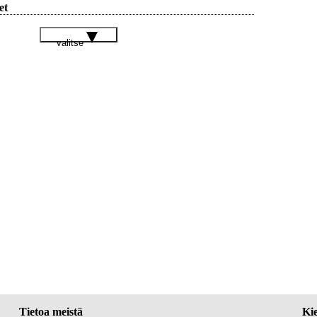
et
valitse
Tietoa meistä
Kie