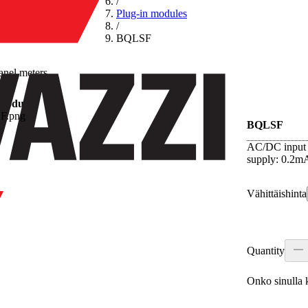
/
Plug-in modules
/
BQLSF
anel meters
 modules
BQLSF
AC/DC input 
supply: 0.2m
Vähittäishinta
Quantity
Onko sinulla k