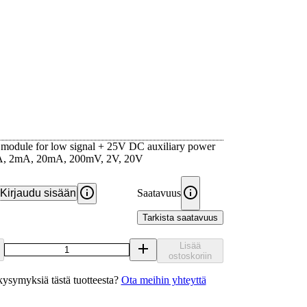
module for low signal + 25V DC auxiliary power
A, 2mA, 20mA, 200mV, 2V, 20V
Kirjaudu sisään
Saatavuus
Tarkista saatavuus
Lisää
ostoskoriin
ysymyksiä tästä tuotteesta?
Ota meihin yhteyttä