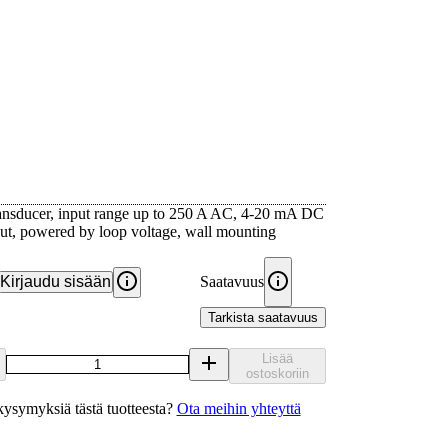
ansducer, input range up to 250 A AC, 4-20 mA DC
ut, powered by loop voltage, wall mounting
Kirjaudu sisään
Saatavuus
Tarkista saatavuus
Lisää
ostoskoriin
ysymyksiä tästä tuotteesta?
Ota meihin yhteyttä