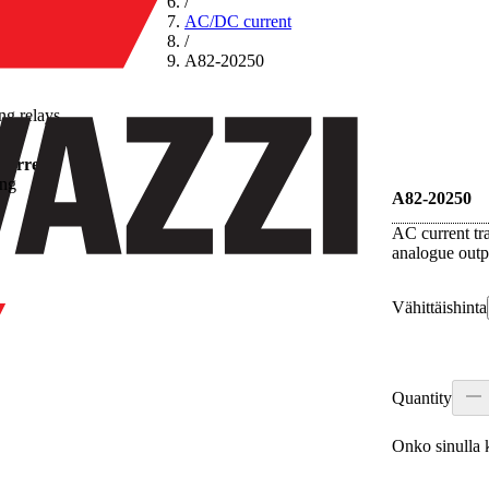
/
AC/DC current
/
A82-20250
ng relays
current
A82-20250
AC current tr
analogue outp
Vähittäishinta
Quantity
Onko sinulla k