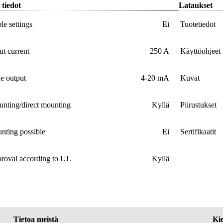
 tiedot
Lataukset
le settings
Ei
Tuotetiedot
t current
250 A
Käyttöohjeet
e output
4-20 mA
Kuvat
unting/direct mounting
Kyllä
Piirustukset
nting possible
Ei
Sertifikaatit
proval according to UL
Kyllä
Tietoa meistä
Kie