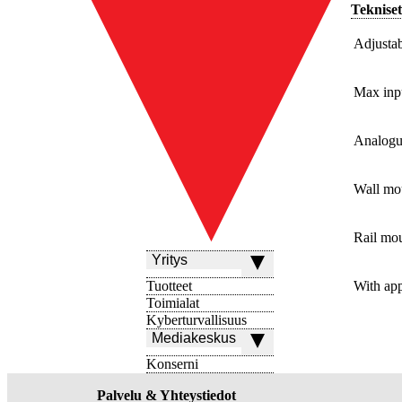
Tekniset
Adjustab
Max inpu
Analogu
Wall mo
Rail mou
Yritys
Tuotteet
With ap
Toimialat
Kyberturvallisuus
Mediakeskus
Konserni
Palvelu & Yhteystiedot