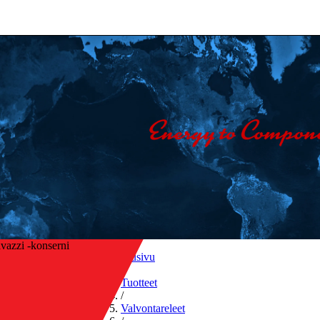
vazzi -konserni
Etusivu
/
Tuotteet
/
sin yleiskatsaukseen
Valvontareleet