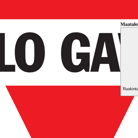
Toimiala
Maatalo
Ruokinta