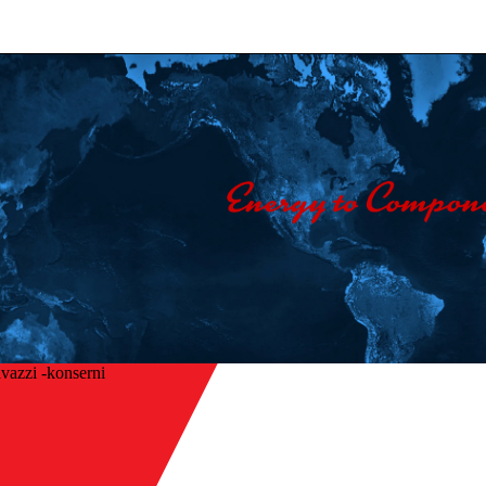
vazzi -konserni
Etusivu
/
isin
Toimialat
/
Maatalous