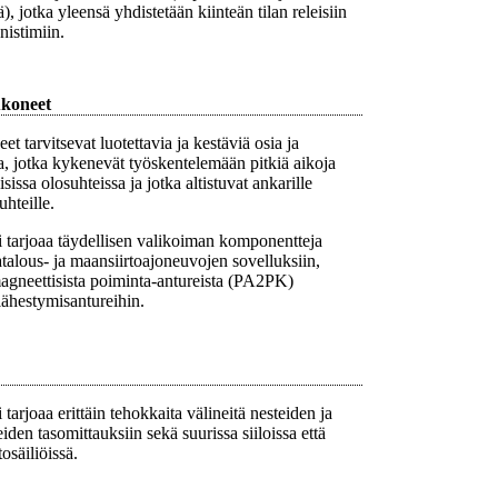
), jotka yleensä yhdistetään kiinteän tilan releisiin
istimiin.
koneet
t tarvitsevat luotettavia ja kestäviä osia ja
, jotka kykenevät työskentelemään pitkiä aikoja
sissa olosuhteissa ja jotka altistuvat ankarille
hteille.
 tarjoaa täydellisen valikoiman komponentteja
alous- ja maansiirtoajoneuvojen sovelluksiin,
magneettisista poiminta-antureista (PA2PK)
 lähestymisantureihin.
tarjoaa erittäin tehokkaita välineitä nesteiden ja
eiden tasomittauksiin sekä suurissa siiloissa että
osäiliöissä.