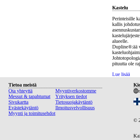
Kastelu
Perinteisille 
kallis johdot
asennuskustan
kastelujärjeste
alueelle.
Dupline®:ää vo
kasteluohjaimi
Johtotopologi
pituutta ole raj
Lue lisää
Tietoa meistä
Kie
Ota yhteyttä
Myyntiverkostomme
Messut & tapahtumat
Yrityksen tiedot
Sivukartta
Tietosuojakäytäntö
Evästekäytäntö
Ilmoitusvelvollisuus
Myynti ja toimitusehdot
©
Kai