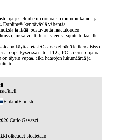
kastelujärjestelmille on ominaista monimutkainen ja
us. Dupline®-kenttäväylä vähentää
nuksia ja lisää joustavuutta maatalouden
lmissä, joissa venttiilit on yleensä sijoitettu laajalle
idaan käyttää etä-I/O-järjestelmänä kaikenlaisissa
ssa, olipa kyseessä sitten PLC, PC tai oma ohjain.
a on täysin vapaa, eikä haarojen lukumäärää ja
oitettu.
li
maa/kieli
Finland
Finnish
2026
Carlo Gavazzi
kki oikeudet pidätetään.