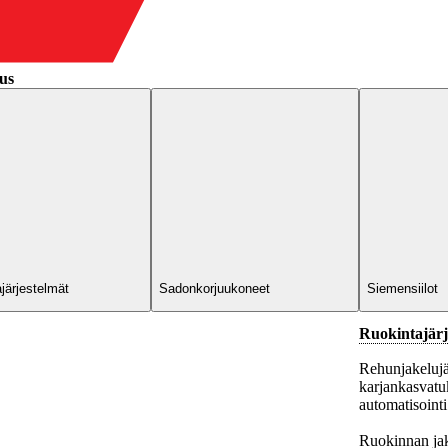
t
us
järjestelmät
Sadonkorjuukoneet
Siemensiilot
Ruokintajärj
Rehunjakelujär
karjankasvatuk
automatisointi
Ruokinnan jake