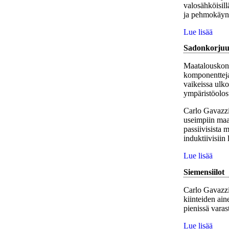
valosähköisillä
ja pehmokäynn
Lue lisää
Sadonkorjuu
Maatalouskonee
komponentteja
vaikeissa ulkoi
ympäristöolosu
Carlo Gavazzi
useimpiin maat
passiivisista 
induktiivisiin
Lue lisää
Siemensiilot
Carlo Gavazzi 
kiinteiden ain
pienissä varast
Lue lisää