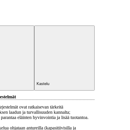
Kastelu
estelmät
jestelmät ovat ratkaisevan tärkeitä
sen laadun ja turvallisuuden kannalta;
 parantaa eläinten hyvinvointia ja lisää tuotantoa.
lua ohjataan antureilla (kapasitiivisilla ja