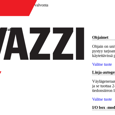
/
Palopeltien valvonta
ien valvonta
Ohjaimet
Ohjain on univ
pystyy tarjoam
käytettävissä 
Valitse tuote
Linja-autoge
Väylägeneraat
ja se tuottaa 
tiedonsiirron l
Valitse tuote
I/O box -mod