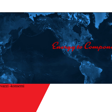
vazzi -konserni
Etusivu
/
Toimialat
isin
/
HVAC