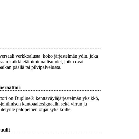
ersaali verkkoalusta, koko järjestelmän ydin, joka
aan kaikki etätoiminnallisuudet, jotka ovat
paikan päällä tai pilvipalvelussa.
neraattori
tori on Dupline®-kenttäväyläjärjestelmän yksikkö,
2-johtimisen kantoaaltosignaalin sekä virran ja
iitetyille palopeltien ohjausyksiköille.
uulit