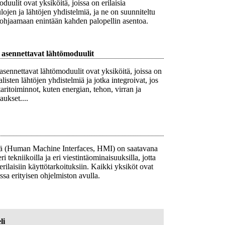
duulit ovat yksiköitä, joissa on erilaisia
ulojen ja lähtöjen yhdistelmiä, ja ne on suunniteltu
ohjaamaan enintään kahden palopellin asentoa.
asennettavat lähtömoduulit
sennettavat lähtömoduulit ovat yksiköitä, joissa on
aalisten lähtöjen yhdistelmiä ja jotka integroivat, jos
ttaritoiminnot, kuten energian, tehon, virran ja
aukset....
iä (Human Machine Interfaces, HMI) on saatavana
ri tekniikoilla ja eri viestintäominaisuuksilla, jotta
 erilaisiin käyttötarkoituksiin. Kaikki yksiköt ovat
ssa erityisen ohjelmiston avulla.
li