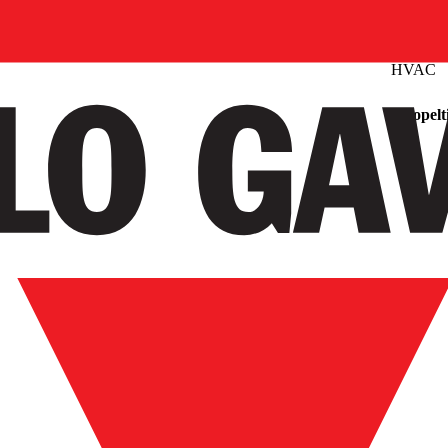
HVAC
Palopelt