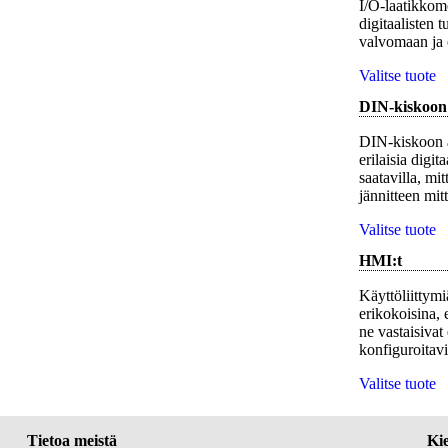
I/O-laatikkomo
digitaalisten t
valvomaan ja 
Valitse tuote
DIN-kiskoon 
DIN-kiskoon a
erilaisia digit
saatavilla, mi
jännitteen mitt
Valitse tuote
HMI:t
Käyttöliittym
erikokoisina, e
ne vastaisivat
konfiguroitavi
Valitse tuote
Tietoa meistä
Kie