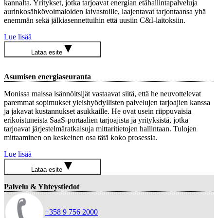
kannalta. Yritykset, jotka tarjoavat energian etähallintapalveluja
aurinkosähkövoimaloiden laivastoille, laajentavat tarjontaansa yhä
enemmän sekä jälkiasennettuihin että uusiin C&I-laitoksiin.
Lue lisää
Lataa esite
Asumisen energiaseuranta
Monissa maissa isännöitsijät vastaavat siitä, että he neuvottelevat
paremmat sopimukset yleishyödyllisten palvelujen tarjoajien kanssa
ja jakavat kustannukset asukkaille. He ovat usein riippuvaisia
erikoistuneista SaaS-portaalien tarjoajista ja yrityksistä, jotka
tarjoavat järjestelmäratkaisuja mittaritietojen hallintaan. Tulojen
mittaaminen on keskeinen osa tätä koko prosessia.
Lue lisää
Lataa esite
Palvelu & Yhteystiedot
+358 9 756 2000