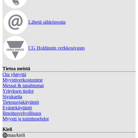
Lähetä sähköpostia
CG Holdingin verkkosivusto
Tietoa meistä
Ota yhteyttä
Myyntiverkostomme
Messut & tapahtumat
Yrityksen tiedot
Sivukartta
Tietosuojakäytäntö
Evästekäytäntö
Ilmoitusvelvollisuus
Myynti ja toimitusehdot
Kieli
maa/kieli