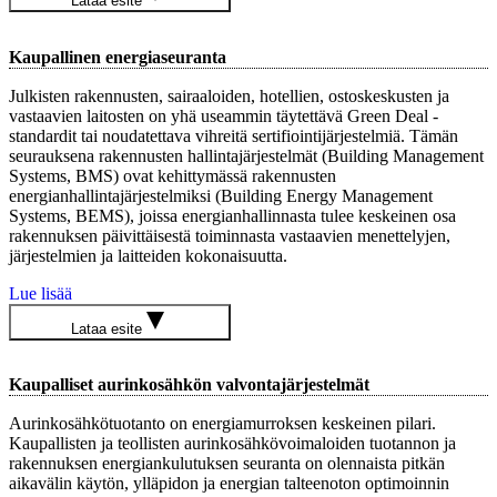
Lataa esite
Kaupallinen energiaseuranta
Julkisten rakennusten, sairaaloiden, hotellien, ostoskeskusten ja
vastaavien laitosten on yhä useammin täytettävä Green Deal -
standardit tai noudatettava vihreitä sertifiointijärjestelmiä. Tämän
seurauksena rakennusten hallintajärjestelmät (Building Management
Systems, BMS) ovat kehittymässä rakennusten
energianhallintajärjestelmiksi (Building Energy Management
Systems, BEMS), joissa energianhallinnasta tulee keskeinen osa
rakennuksen päivittäisestä toiminnasta vastaavien menettelyjen,
järjestelmien ja laitteiden kokonaisuutta.
Lue lisää
Lataa esite
Kaupalliset aurinkosähkön valvontajärjestelmät
Aurinkosähkötuotanto on energiamurroksen keskeinen pilari.
Kaupallisten ja teollisten aurinkosähkövoimaloiden tuotannon ja
rakennuksen energiankulutuksen seuranta on olennaista pitkän
aikavälin käytön, ylläpidon ja energian talteenoton optimoinnin