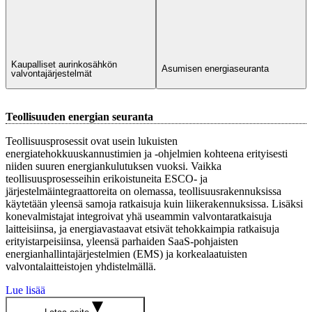
Kaupalliset aurinkosähkön
Asumisen energiaseuranta
valvontajärjestelmät
Teollisuuden energian seuranta
Teollisuusprosessit ovat usein lukuisten
energiatehokkuuskannustimien ja -ohjelmien kohteena erityisesti
niiden suuren energiankulutuksen vuoksi. Vaikka
teollisuusprosesseihin erikoistuneita ESCO- ja
järjestelmäintegraattoreita on olemassa, teollisuusrakennuksissa
käytetään yleensä samoja ratkaisuja kuin liikerakennuksissa. Lisäksi
konevalmistajat integroivat yhä useammin valvontaratkaisuja
laitteisiinsa, ja energiavastaavat etsivät tehokkaimpia ratkaisuja
erityistarpeisiinsa, yleensä parhaiden SaaS-pohjaisten
energianhallintajärjestelmien (EMS) ja korkealaatuisten
valvontalaitteistojen yhdistelmällä.
Lue lisää