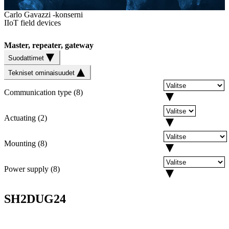
Carlo Gavazzi -konserni
IIoT field devices
Master, repeater, gateway
Suodattimet
Tekniset ominaisuudet
Communication type
(
8
)
Actuating
(
2
)
Mounting
(
8
)
Power supply
(
8
)
SH2DUG24