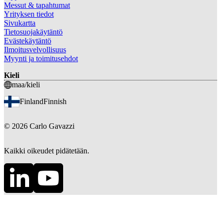
Messut & tapahtumat
Yrityksen tiedot
Sivukartta
Tietosuojakäytäntö
Evästekäytäntö
Ilmoitusvelvollisuus
Myynti ja toimitusehdot
Kieli
maa/kieli
Finland
Finnish
©
2026
Carlo Gavazzi
Kaikki oikeudet pidätetään.