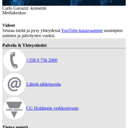
Carlo Gavazzi -konserni
Mediakeskus
Videot
Seuraa meitä ja pysy yhteydessä
YouTube-kanavaamme
uusimpien
uutisten ja päivitysten vuoksi.
Palvelu & Yhteystiedot
+358 9 756 2000
Lähetä sähköpostia
CG Holdingin verkkosivusto
Tietoa meistä