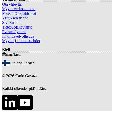
Ota yhteyttä
Myyntiverkostomme
Messut & tapahtumat
Yrityksen tiedot
Sivukartta
Tietosuojakäytäntö
Evästekäytäntö
Ilmoitusvelvollisuus
Myynti ja toimitusehdot
Kieli
maa/kieli
Finland
Finnish
©
2026
Carlo Gavazzi
Kaikki oikeudet pidätetään.