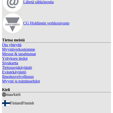
Lähetä sähköpostia
CG Holdingin verkkosivusto
Tietoa meistä
Ota yhteyttä
Myyntiverkostomme
Messut & tapahtumat
Yrityksen tiedot
Sivukartta
Tietosuojakäytäntö
Evästekäytäntö
Ilmoitusvelvollisuus
Myynti ja toimitusehdot
Kieli
maa/kieli
Finland
Finnish