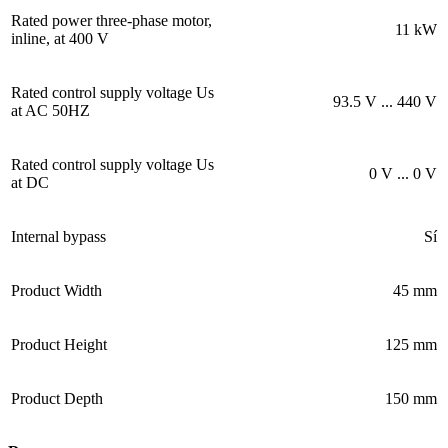
Rated power three-phase motor,
11 kW
inline, at 400 V
Rated control supply voltage Us
93.5 V ... 440 V
at AC 50HZ
Rated control supply voltage Us
0 V ... 0 V
at DC
Internal bypass
Sí
Product Width
45 mm
Product Height
125 mm
Product Depth
150 mm