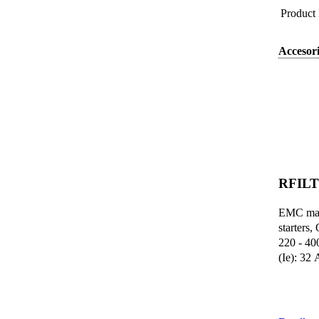
Product
Accesori
RFILT
EMC main
starters,
220 - 40
(Ie): 32 