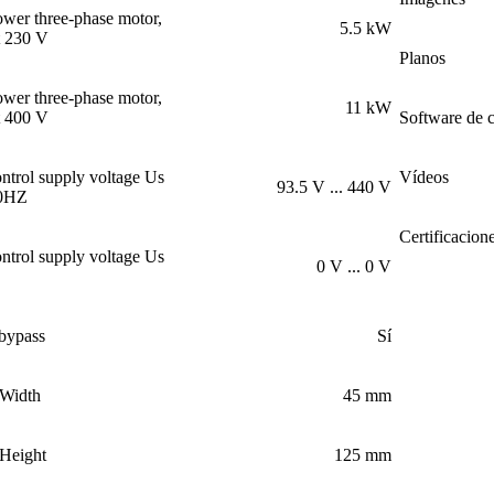
wer three-phase motor,
5.5 kW
at 230 V
Planos
wer three-phase motor,
11 kW
at 400 V
Software de 
ntrol supply voltage Us
Vídeos
93.5 V ... 440 V
50HZ
Certificacion
ntrol supply voltage Us
0 V ... 0 V
 bypass
Sí
 Width
45 mm
 Height
125 mm