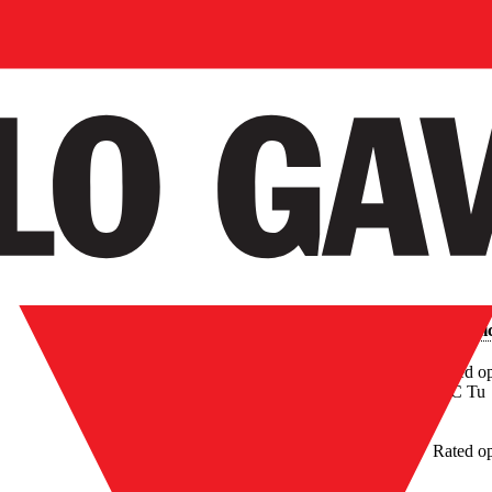
Especifi
Rated op
40C Tu
Rated op