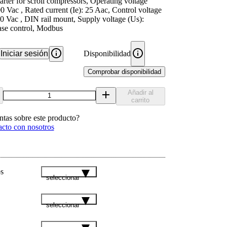
tarter for scroll compressors, Operating voltage
0 Vac , Rated current (Ie): 25 Aac, Control voltage
00 Vac , DIN rail mount, Supply voltage (Us):
hase control, Modbus
Iniciar sesión
Disponibilidad
Comprobar disponibilidad
Añadir al
carrito
ntas sobre este producto?
acto con nosotros
s
seleccionar
seleccionar