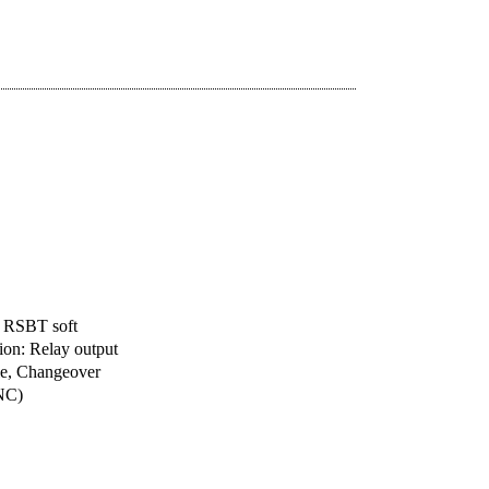
0
r RSBT soft
tion: Relay output
le, Changeover
NC)