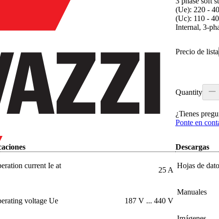
3 phase soft s
(Ue): 220 - 40
(Uc): 110 - 4
Internal, 3-p
Precio de lista
Quantity
¿Tienes pregu
Ponte en cont
caciones
Descargas
eration current Ie at
Hojas de dato
25 A
Manuales
erating voltage Ue
187 V ... 440 V
Imágenes