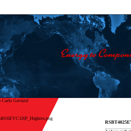
 Carlo Gavazzi
rters and Frequency Drives
RSBT4025