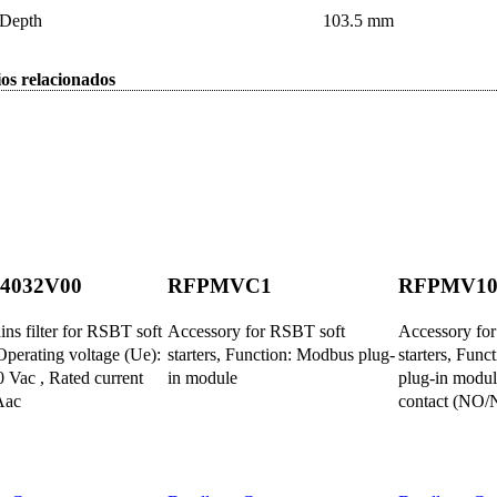
 Depth
103.5 mm
os relacionados
4032V00
RFPMVC1
RFPMV1
s filter for RSBT soft
Accessory for RSBT soft
Accessory fo
 Operating voltage (Ue):
starters, Function: Modbus plug-
starters, Func
0 Vac , Rated current
in module
plug-in modu
Aac
contact (NO/