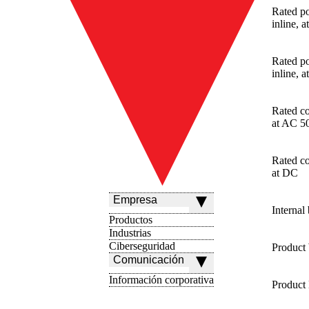
Rated po
inline, 
Rated po
inline, 
Rated co
at AC 
Rated co
at DC
Empresa
Internal
Productos
Industrias
Ciberseguridad
Product
Comunicación
Información corporativa
Product