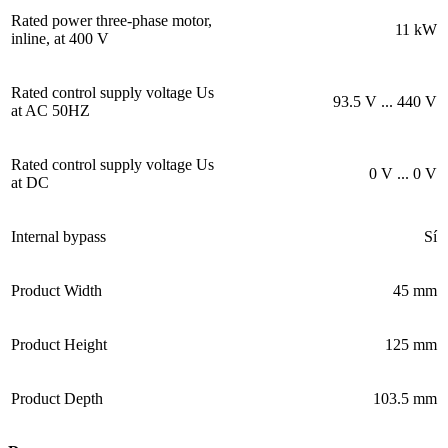
Rated power three-phase motor,
11 kW
inline, at 400 V
Rated control supply voltage Us
93.5 V ... 440 V
at AC 50HZ
Rated control supply voltage Us
0 V ... 0 V
at DC
Internal bypass
Sí
Product Width
45 mm
Product Height
125 mm
Product Depth
103.5 mm