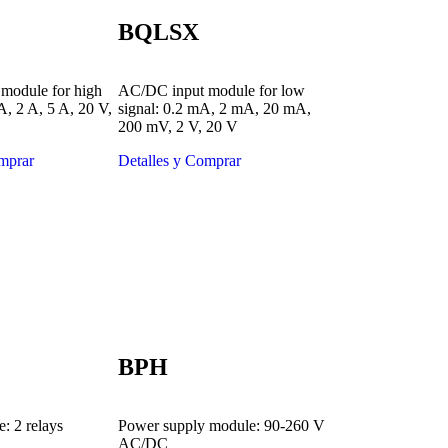
BQLSX
module for high
AC/DC input module for low
A, 2 A, 5 A, 20 V,
signal: 0.2 mA, 2 mA, 20 mA,
200 mV, 2 V, 20 V
mprar
Detalles y Comprar
BPH
: 2 relays
Power supply module: 90-260 V
AC/DC