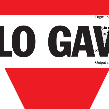
Digital p
Plug-in
Filtros
Caracter
Main uni
Output 