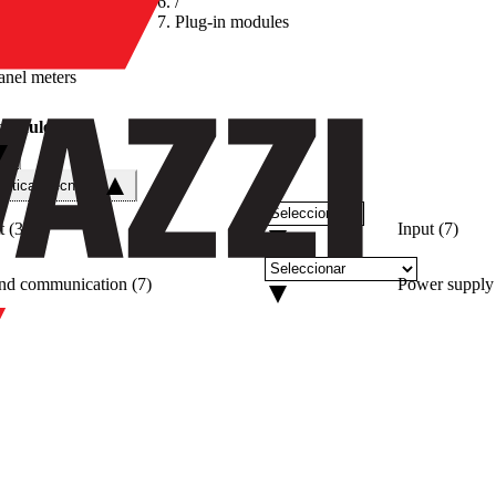
/
Plug-in modules
anel meters
 modules
ísticas técnicas
t
(
3
)
Input
(
7
)
and communication
(
7
)
Power supply