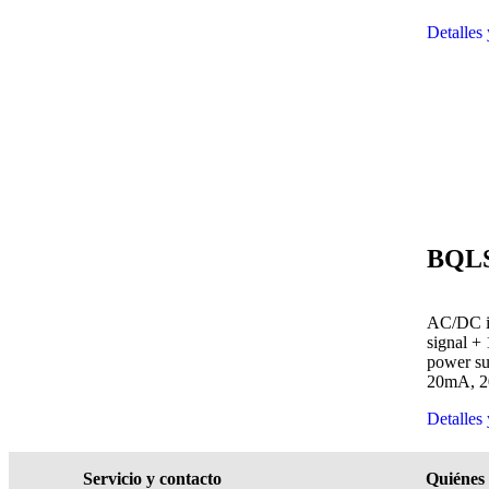
Detalles
BQL
AC/DC i
signal +
power s
20mA, 2
Detalles
Servicio y contacto
Quiénes