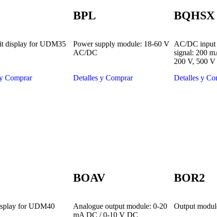
BPL
BQHSX
git display for UDM35
Power supply module: 18-60 V
AC/DC input 
AC/DC
signal: 200 m
200 V, 500 V
 y Comprar
Detalles y Comprar
Detalles y Co
BOAV
BOR2
display for UDM40
Analogue output module: 0-20
Output module
mA DC / 0-10 V DC