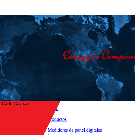
 Carlo Gavazzi
Inicio
/
Productos
r a la vista general
/
Medidores de panel digitales