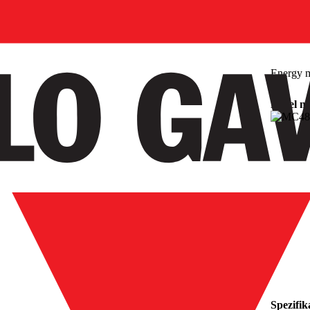
Energy m
Panel m
Spezifik