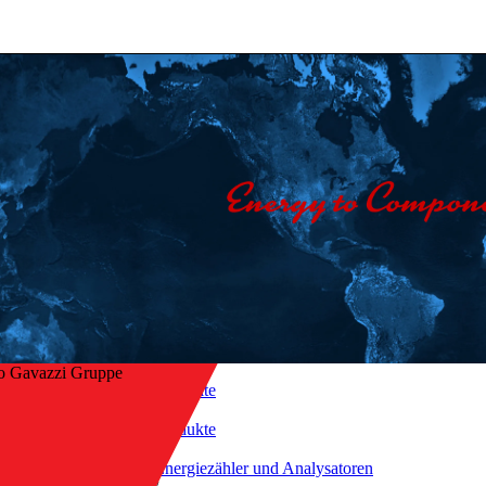
o Gavazzi Gruppe
Startseite
/
Produkte
/
ck zur Übersicht
Energiezähler und Analysatoren