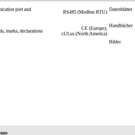
cation port and
Datenblätter
RS485 (Modbus RTU)
Handbücher
CE (Europe);
s, marks, declarations
cULus (North America)
Bilder
 uns