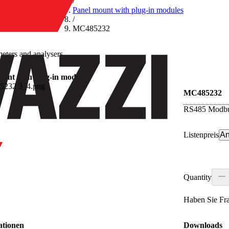
/
Panel mount with plug-in modules
/
MC485232
eters and analysers
ount with plug-in modules
MC485232
RS485 Modbu
Listenpreis
An
Quantity
Haben Sie Fr
ationen
Downloads