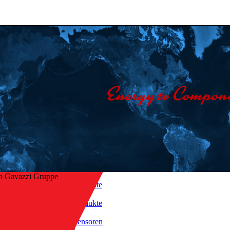
o Gavazzi Gruppe
Startseite
/
Produkte
/
ck zur Übersicht
Sensoren