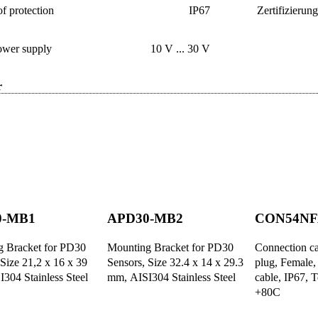
f protection
IP67
Zertifizierun
ower supply
10 V ... 30 V
r
0-MB1
APD30-MB2
CON54NF
 Bracket for PD30
Mounting Bracket for PD30
Connection c
 Size 21,2 x 16 x 39
Sensors, Size 32.4 x 14 x 29.3
plug, Female
304 Stainless Steel
mm, AISI304 Stainless Steel
cable, IP67, 
+80C