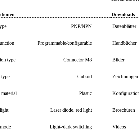
ationen
Downloads
type
PNP/NPN
Datenblätter
unction
Programmable/configurable
Handbücher
ion type
Connector M8
Bilder
 type
Cuboid
Zeichnungen
material
Plastic
Konfiguratio
light
Laser diode, red light
Broschüren
 mode
Light-/dark switching
Videos