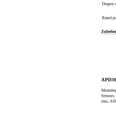
Degree o
Rated p
Zubehö
APD3
Mounting
Sensors,
mm, AISI