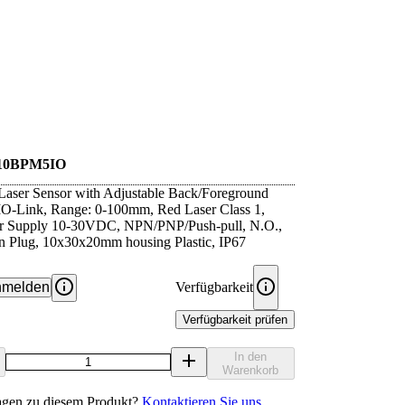
10BPM5IO
 Laser Sensor with Adjustable Back/Foreground
IO-Link, Range: 0-100mm, Red Laser Class 1,
 Supply 10-30VDC, NPN/PNP/Push-pull, N.O.,
n Plug, 10x30x20mm housing Plastic, IP67
melden
Verfügbarkeit
Verfügbarkeit prüfen
In den
Warenkorb
agen zu diesem Produkt?
Kontaktieren Sie uns