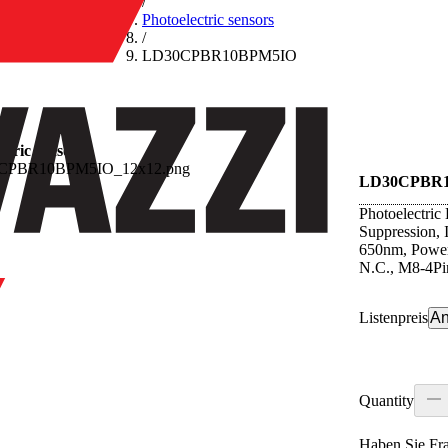
/
Photoelectric sensors
/
LD30CPBR10BPM5IO
ctric sensors
LD30CPBR
Photoelectric
Suppression, 
650nm, Power
N.C., M8-4Pi
Listenpreis
An
Quantity
Haben Sie Fr