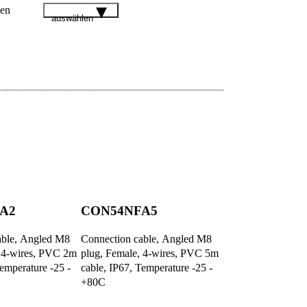
gen
auswählen
A2
CON54NFA5
CON54NFS
able, Angled M8
Connection cable, Angled M8
Connection cabl
, 4-wires, PVC 2m
plug, Female, 4-wires, PVC 5m
plug, Female, 4
Temperature -25 -
cable, IP67, Temperature -25 -
cable, IP67, Tem
+80C
+80C