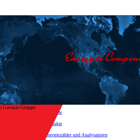
o Gavazzi Gruppe
Startseite
/
Produkte
/
ck zur Übersicht
Energiezähler und Analysatoren