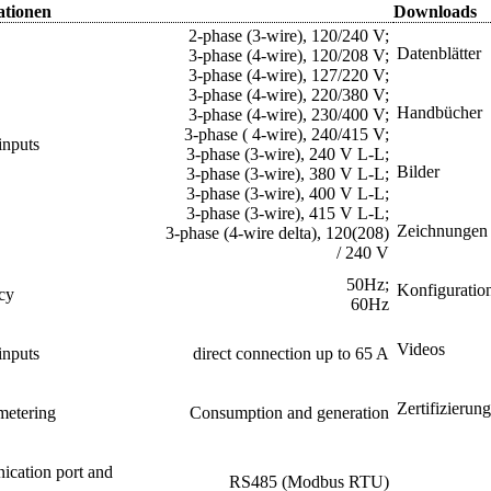
ationen
Downloads
2-phase (3-wire), 120/240 V;
Datenblätter
3-phase (4-wire), 120/208 V;
3-phase (4-wire), 127/220 V;
3-phase (4-wire), 220/380 V;
Handbücher
3-phase (4-wire), 230/400 V;
3-phase ( 4-wire), 240/415 V;
inputs
3-phase (3-wire), 240 V L-L;
Bilder
3-phase (3-wire), 380 V L-L;
3-phase (3-wire), 400 V L-L;
3-phase (3-wire), 415 V L-L;
Zeichnungen
3-phase (4-wire delta), 120(208)
/ 240 V
50Hz;
Konfiguratio
cy
60Hz
Videos
inputs
direct connection up to 65 A
Zertifizierun
metering
Consumption and generation
cation port and
RS485 (Modbus RTU)