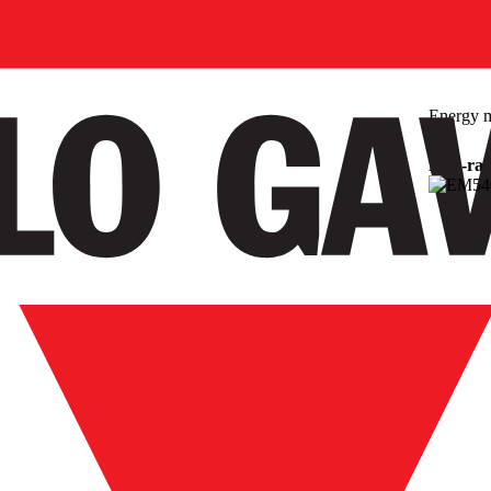
Energy m
DIN-rai