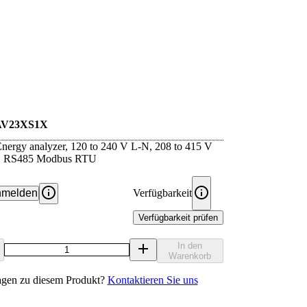
V23XS1X
nergy analyzer, 120 to 240 V L-N, 208 to 415 V
A, RS485 Modbus RTU
melden
Verfügbarkeit
Verfügbarkeit prüfen
In den
Warenkorb
agen zu diesem Produkt?
Kontaktieren Sie uns