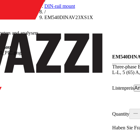
/
DIN-rail mount
/
EM540DINAV23XS1X
eters and analysers
l mount
EM540DINA
Three-phase E
L-L, 5 (65) 
Listenpreis
An
Quantity
Haben Sie Fr