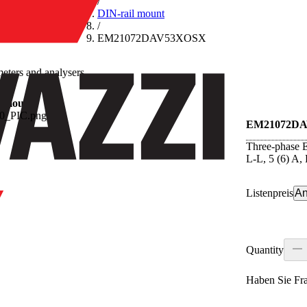
/
DIN-rail mount
/
EM21072DAV53XOSX
eters and analysers
l mount
EM21072D
Three-phase E
L-L, 5 (6) A
Listenpreis
An
Quantity
Haben Sie Fr