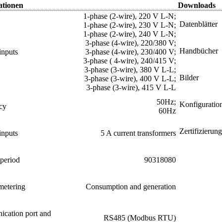
ationen
Downloads
1-phase (2-wire), 220 V L-N;
Datenblätter
1-phase (2-wire), 230 V L-N;
1-phase (2-wire), 240 V L-N;
3-phase (4-wire), 220/380 V;
Handbücher
inputs
3-phase (4-wire), 230/400 V;
3-phase ( 4-wire), 240/415 V;
3-phase (3-wire), 380 V L-L;
Bilder
3-phase (3-wire), 400 V L-L;
3-phase (3-wire), 415 V L-L
50Hz;
Konfiguratio
cy
60Hz
Zertifizierun
inputs
5 A current transformers
period
90318080
metering
Consumption and generation
cation port and
RS485 (Modbus RTU)