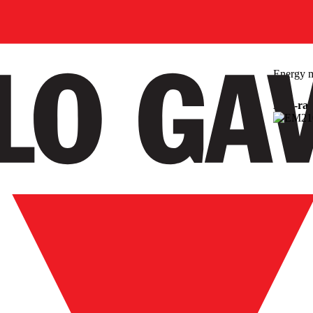
Energy m
DIN-rai