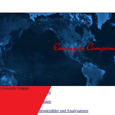
o Gavazzi Gruppe
Startseite
/
Produkte
/
ck zur Übersicht
Energiezähler und Analysatoren