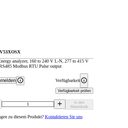
AV53XOSX
nergy analyzer, 160 to 240 V L-N, 277 to 415 V
, RS485 Modbus RTU Pulse output
melden
Verfügbarkeit
Verfügbarkeit prüfen
In den
Warenkorb
agen zu diesem Produkt?
Kontaktieren Sie uns