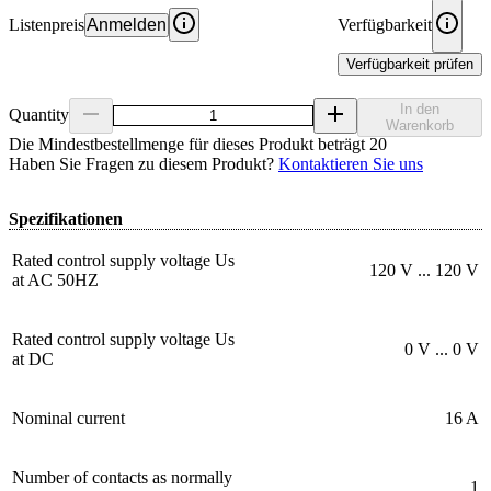
Listenpreis
Anmelden
Verfügbarkeit
Verfügbarkeit prüfen
In den
Quantity
Warenkorb
Die Mindestbestellmenge für dieses Produkt beträgt 20
Haben Sie Fragen zu diesem Produkt?
Kontaktieren Sie uns
Spezifikationen
Rated control supply voltage Us
120 V ... 120 V
at AC 50HZ
Rated control supply voltage Us
0 V ... 0 V
at DC
Nominal current
16 A
Number of contacts as normally
1