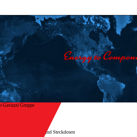
o Gavazzi Gruppe
Startseite
/
ck
Produkte
/
Industrierelais und Steckdosen