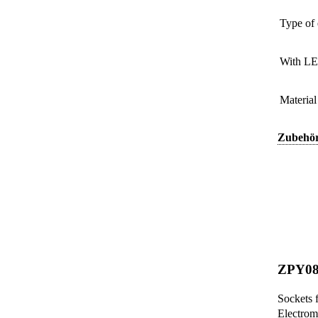
Type of 
With LE
Material
Zubehö
ZPY0
Sockets 
Electrom