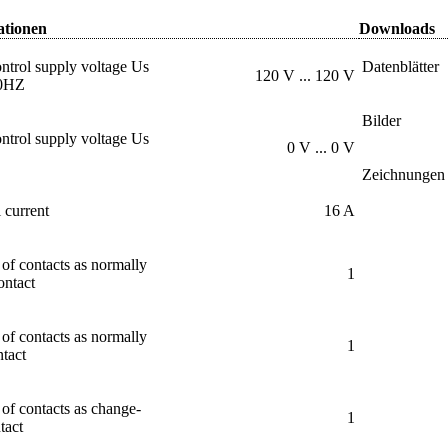
ationen
Downloads
ntrol supply voltage Us
Datenblätter
120 V ... 120 V
50HZ
Bilder
ntrol supply voltage Us
0 V ... 0 V
Zeichnungen
 current
16 A
f contacts as normally
1
ontact
f contacts as normally
1
tact
f contacts as change-
1
tact