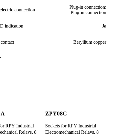
Plug-in connection;
electric connection
Plug-in connection
D indication
Ja
 contact
Beryllium copper
r
8A
ZPY08C
for RPY Industrial
Sockets for RPY Industrial
echanical Relays, 8
Electromechanical Relays, 8