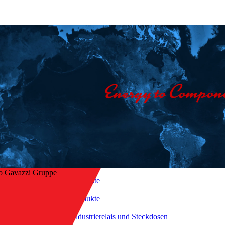
o Gavazzi Gruppe
Startseite
/
Produkte
/
ck zur Übersicht
Industrierelais und Steckdosen