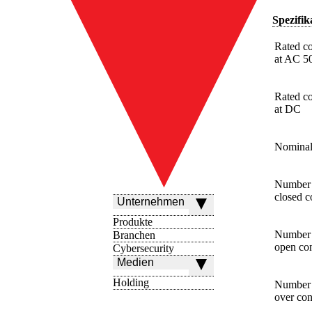
Spezifik
Rated co
at AC 
Rated co
at DC
Nominal
Number o
closed c
Unternehmen
Produkte
Number o
Branchen
open con
Cybersecurity
Medien
Holding
Number o
over con