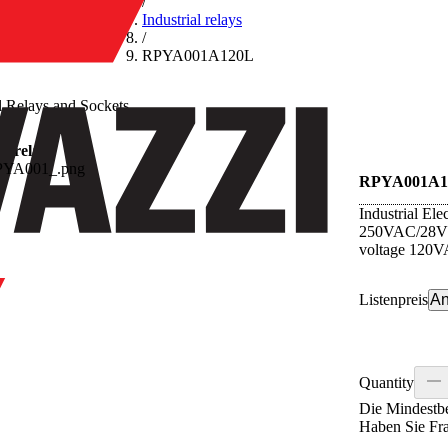
/
Industrial relays
/
RPYA001A120L
al Relays and Sockets
al relays
RPYA001A1
Industrial Ele
250VAC/28VDC
voltage 120
Listenpreis
An
Quantity
Die Mindestbe
Haben Sie Fr