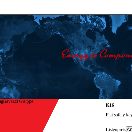
o Gavazzi Gruppe
K16
Flat safety k
Listenpreis
An