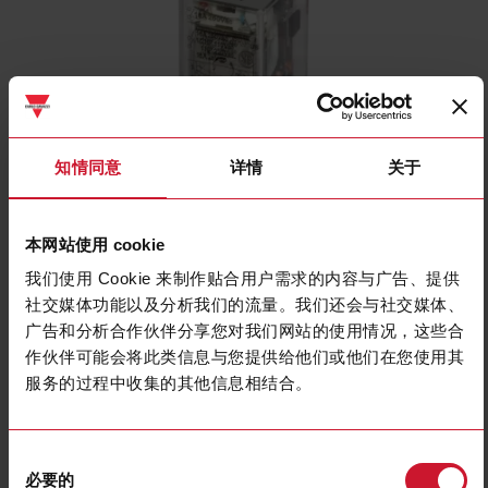
知情同意
详情
关于
RPYA001A120L
Industrial Electromechanical Relays series, 16A 250VAC/28VDC, 8
本网站使用 cookie
poles, DPDT (1 Change Over contact), Coil voltage 120VAC, LED
我们使用 Cookie 来制作贴合用户需求的内容与广告、提供
联系我们
购买
社交媒体功能以及分析我们的流量。我们还会与社交媒体、
广告和分析合作伙伴分享您对我们网站的使用情况，这些合
规格
作伙伴可能会将此类信息与您提供给他们或他们在您使用其
Rated control supply voltage Us at
服务的过程中收集的其他信息相结合。
120 V ... 120 V
AC 50HZ
Rated control supply voltage Us at
0 V ... 0 V
DC
Nominal current
16 A
同
Number of contacts as normally
必要的
1
意