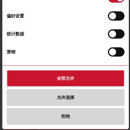
closed contact
选
Number of contacts as normally
1
open contact
择
Number of contacts as change-over
偏好设置
1
contact
Plug-in connection;
Type of electric connection
Plug-in connection
统计数据
With LED indication
是
Material contact
Beryllium copper
营销
下载
遴选
数据表
遴选
图片
全部允许
遴选
图纸
允许选择
相关配件
拒绝
ZPY08A