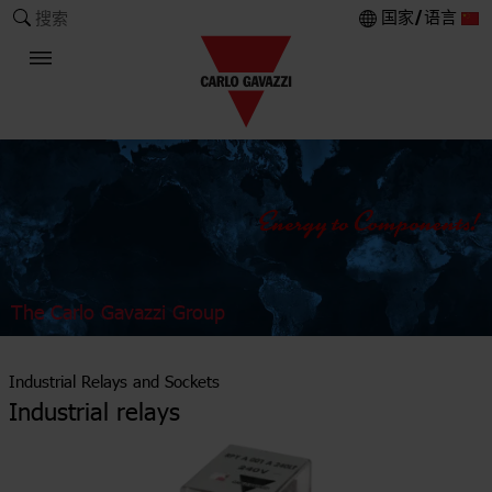
国家/语言
搜索
The Carlo Gavazzi Group
Industrial Relays and Sockets
Industrial relays