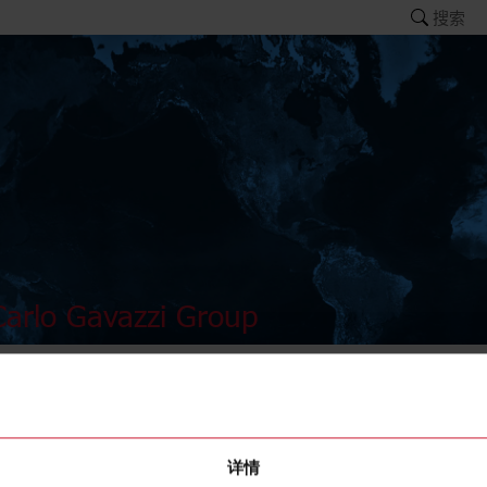
搜索
arlo Gavazzi Group
K16
详情