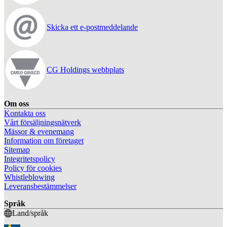
Skicka ett e-postmeddelande
CG Holdings webbplats
Om oss
Kontakta oss
Vårt försäljningsnätverk
Mässor & evenemang
Information om företaget
Sitemap
Integritetspolicy
Policy för cookies
Whistleblowing
Leveransbestämmelser
Språk
Land/språk