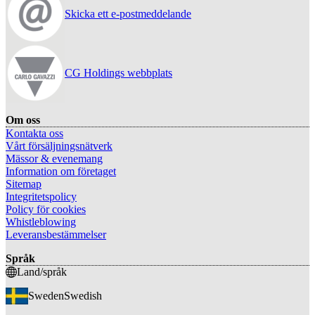
Skicka ett e-postmeddelande
CG Holdings webbplats
Om oss
Kontakta oss
Vårt försäljningsnätverk
Mässor & evenemang
Information om företaget
Sitemap
Integritetspolicy
Policy för cookies
Whistleblowing
Leveransbestämmelser
Språk
Land/språk
Sweden
Swedish