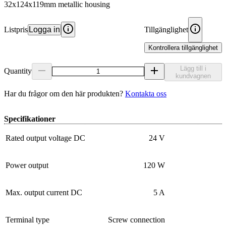
32x124x119mm metallic housing
Listpris
Logga in
Tillgänglighet
Kontrollera tillgänglighet
Lägg till i
Quantity
kundvagnen
Har du frågor om den här produkten?
Kontakta oss
Specifikationer
Rated output voltage DC
24 V
Power output
120 W
Max. output current DC
5 A
Terminal type
Screw connection