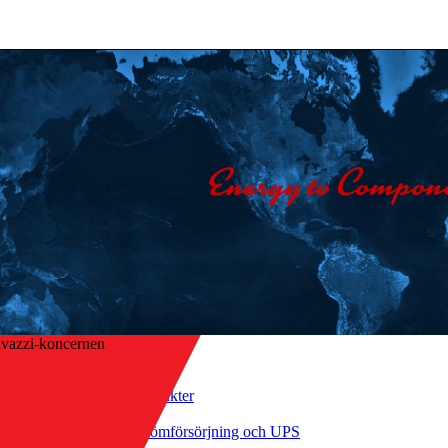
vazzi-koncernen
Hem
/
Produkter
/
aka till översikt
Strömförsörjning och UPS