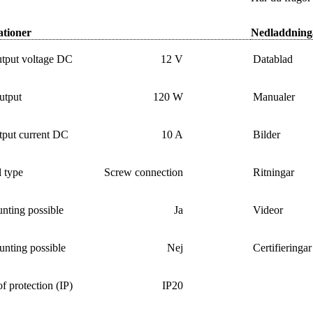
ationer
Nedladdning
utput voltage DC
12 V
Datablad
utput
120 W
Manualer
tput current DC
10 A
Bilder
 type
Screw connection
Ritningar
nting possible
Ja
Videor
nting possible
Nej
Certifieringar
f protection (IP)
IP20