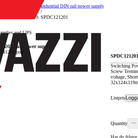
/
Industrial DIN rail power supply
/
SPDC121201
upplies and UPS
al DIN rail power supply
SPDC12120
Switching Po
Screw Termina
voltage, Short
32x124x119mm
Listpris
Logga
Quantity
Har du frågor