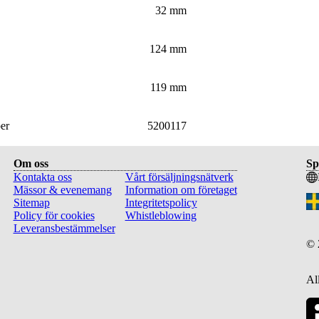
32 mm
124 mm
119 mm
er
5200117
Om oss
Sp
Kontakta oss
Vårt försäljningsnätverk
Mässor & evenemang
Information om företaget
Sitemap
Integritetspolicy
Policy för cookies
Whistleblowing
Leveransbestämmelser
©
All