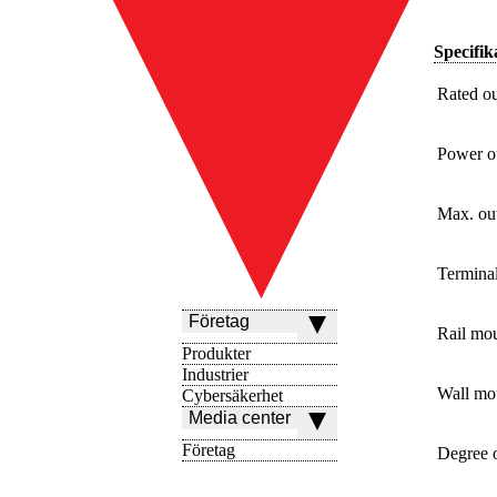
Specifik
Rated o
Power o
Max. ou
Terminal
Företag
Rail mou
Produkter
Industrier
Wall mou
Cybersäkerhet
Media center
Företag
Degree o