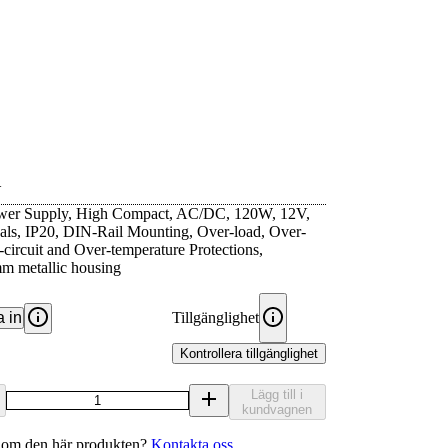
1
wer Supply, High Compact, AC/DC, 120W, 12V,
ls, IP20, DIN-Rail Mounting, Over-load, Over-
-circuit and Over-temperature Protections,
 metallic housing
 in
Tillgänglighet
Kontrollera tillgänglighet
Lägg till i
kundvagnen
 om den här produkten?
Kontakta oss