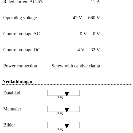
Rated current AC-53a
12 A
Operating voltage
42 V ... 660 V
Control voltage AC
0 V ... 0 V
Control voltage DC
4 V ... 32 V
Power connection
Screw with captive clamp
Nedladdningar
Datablad
välj
Manualer
välj
Bilder
välj