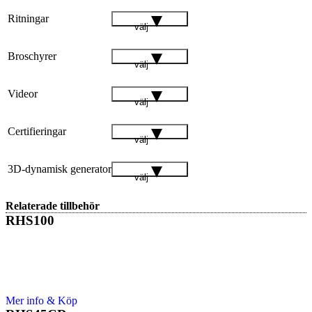
Ritningar
välj
Broschyrer
välj
Videor
välj
Certifieringar
välj
3D-dynamisk generator
välj
Relaterade tillbehör
RHS100
Mer info & Köp