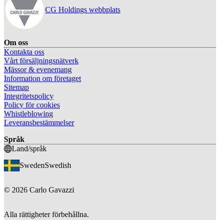
CG Holdings webbplats
Om oss
Kontakta oss
Vårt försäljningsnätverk
Mässor & evenemang
Information om företaget
Sitemap
Integritetspolicy
Policy för cookies
Whistleblowing
Leveransbestämmelser
Språk
Land/språk
Sweden
Swedish
©
2026
Carlo Gavazzi
Alla rättigheter förbehållna.