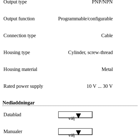
Output type
PNP/NPN
Output function
Programmable/configurable
Connection type
Cable
Housing type
Cylinder, screw-thread
Housing material
Metal
Rated power supply
10 V ... 30 V
Nedladdningar
Datablad
välj
Manualer
välj