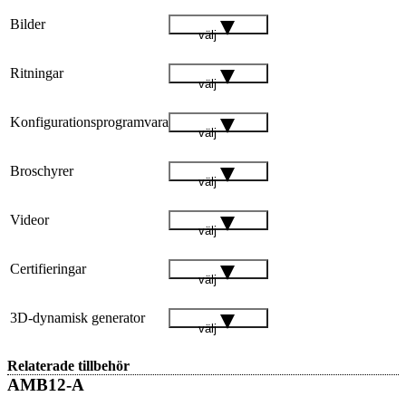
Bilder
välj
Ritningar
välj
Konfigurationsprogramvara
välj
Broschyrer
välj
Videor
välj
Certifieringar
välj
3D-dynamisk generator
välj
Relaterade tillbehör
AMB12-A