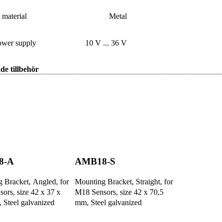
material
Metal
ower supply
10 V ... 36 V
de tillbehör
8-A
AMB18-S
 Bracket, Angled, for
Mounting Bracket, Straight, for
ors, size 42 x 37 x
M18 Sensors, size 42 x 70,5
 Steel galvanized
mm, Steel galvanized