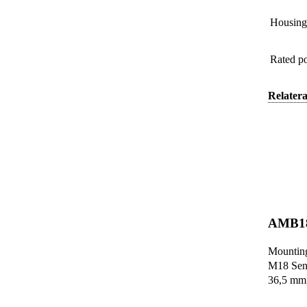
Housing 
Rated p
Relatera
AMB1
Mounting
M18 Sens
36,5 mm,