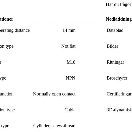
Har du frågor
ationer
Nedladdning
erating distance
14 mm
Datablad
ion type
Not flat
Bilder
r
M18
Ritningar
type
NPN
Broschyrer
unction
Normally open contact
Certifieringar
ion type
Cable
3D-dynamisk 
 type
Cylinder, screw-thread