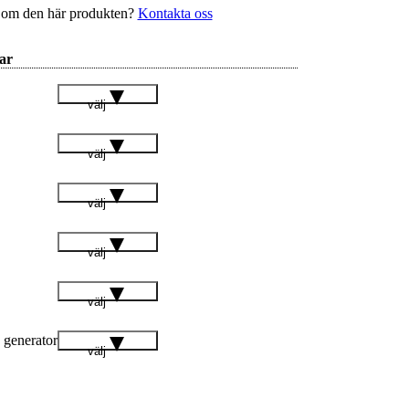
 om den här produkten?
Kontakta oss
ar
välj
välj
välj
välj
välj
generator
välj