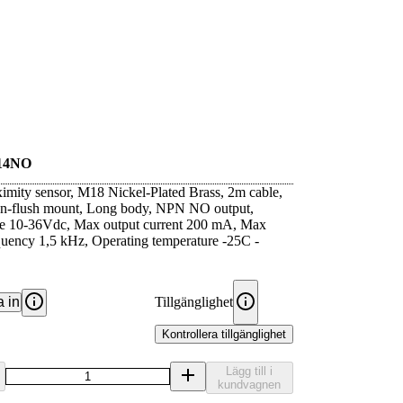
14NO
ximity sensor, M18 Nickel-Plated Brass, 2m cable,
-flush mount, Long body, NPN NO output,
ge 10-36Vdc, Max output current 200 mA, Max
quency 1,5 kHz, Operating temperature -25C -
 in
Tillgänglighet
Kontrollera tillgänglighet
Lägg till i
kundvagnen