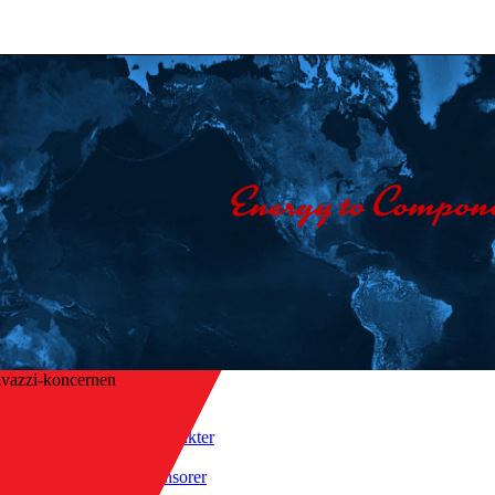
vazzi-koncernen
Hem
/
Produkter
/
aka till översikt
Sensorer