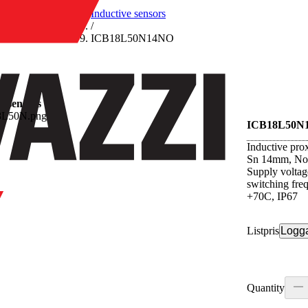
/
Inductive sensors
/
ICB18L50N14NO
e sensors
ICB18L50N
Inductive pro
Sn 14mm, Non
Supply volta
switching fre
+70C, IP67
Listpris
Logga
Quantity