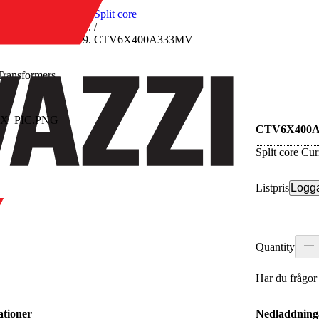
/
Split core
/
CTV6X400A333MV
Transformers
re
CTV6X400
Split core C
Listpris
Logga
Quantity
Har du frågor
ationer
Nedladdning