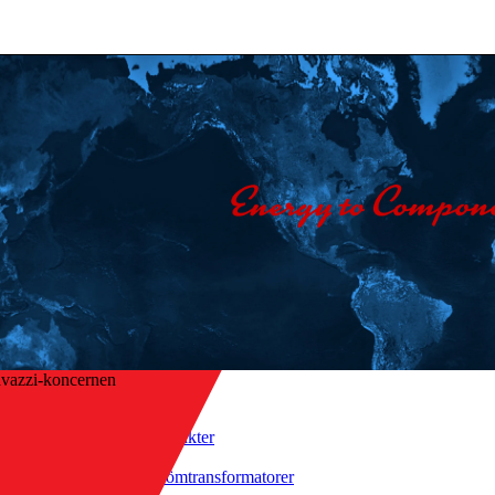
vazzi-koncernen
Hem
/
Produkter
/
aka till översikt
Strömtransformatorer