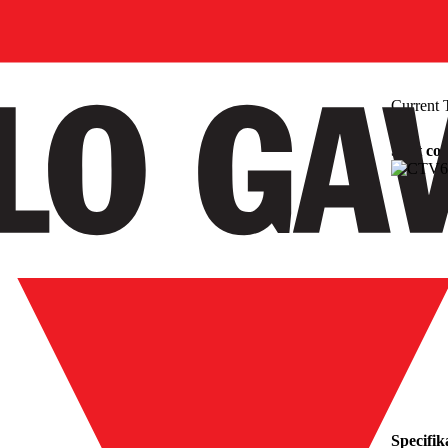
Current 
Split co
Specifik