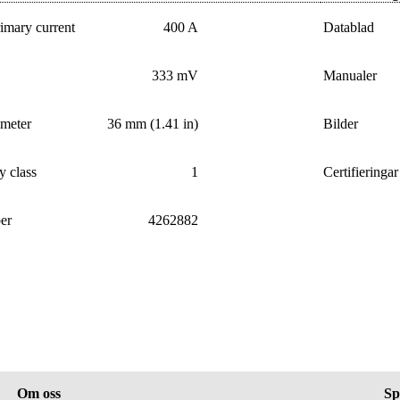
imary current
400 A
Datablad
333 mV
Manualer
ameter
36 mm (1.41 in)
Bilder
y class
1
Certifieringar
er
4262882
Om oss
Sp