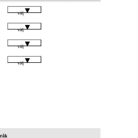
välj
välj
välj
välj
råk