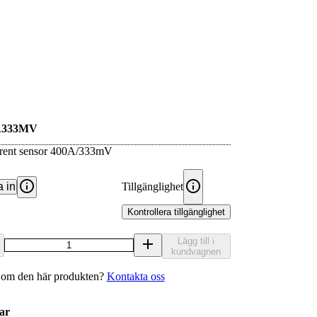
A333MV
urrent sensor 400A/333mV
 in
Tillgänglighet
Kontrollera tillgänglighet
Lägg till i
kundvagnen
 om den här produkten?
Kontakta oss
ar