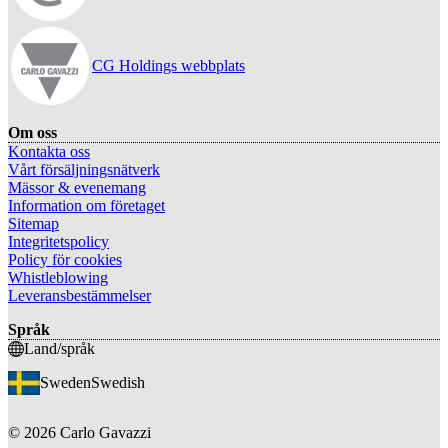
CG Holdings webbplats
Om oss
Kontakta oss
Vårt försäljningsnätverk
Mässor & evenemang
Information om företaget
Sitemap
Integritetspolicy
Policy för cookies
Whistleblowing
Leveransbestämmelser
Språk
Land/språk
Sweden
Swedish
©
2026
Carlo Gavazzi